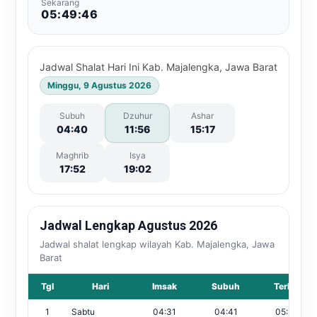
Sekarang
05:49:46
Jadwal Shalat Hari Ini Kab. Majalengka, Jawa Barat
Minggu, 9 Agustus 2026
Subuh
Dzuhur
Ashar
04:40
11:56
15:17
Maghrib
Isya
17:52
19:02
Jadwal Lengkap Agustus 2026
Jadwal shalat lengkap wilayah Kab. Majalengka, Jawa
Barat
Tgl
Hari
Imsak
Subuh
Terbit
1
Sabtu
04:31
04:41
05:56