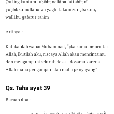
Qul ing kuntum tuḥibbụnallāha fattabi’ụnī
yuḥbibkumullāhu wa yagfir lakum żunụbakum,
wallāhu gafụrur raḥīm
Artinya :
Katakanlah wahai Muhammad, “jika kamu mencintai
Allah, ikutilah aku, niscaya Allah akan mencintaimu
dan mengampuni seluruh dosa – dosamu karena
Allah maha pengampun dan maha penyayang”
Qs. Taha ayat 39
Bacaan doa :