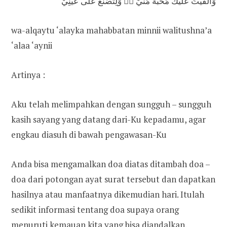
وَاَلْقَيْتُ عَلَيْكَ مَحَبَّةً مِّنِّيْ ەۚ وَلِتُصْنَعَ عَلٰى عَيْنِيْ
wa-alqaytu ‘alayka mahabbatan minnii walitushna’a
‘alaa ‘aynii
Artinya :
Aku telah melimpahkan dengan sungguh – sungguh
kasih sayang yang datang dari-Ku kepadamu, agar
engkau diasuh di bawah pengawasan-Ku
Anda bisa mengamalkan doa diatas ditambah doa –
doa dari potongan ayat surat tersebut dan dapatkan
hasilnya atau manfaatnya dikemudian hari. Itulah
sedikit informasi tentang doa supaya orang
menuruti kemauan kita yang bisa diandalkan.