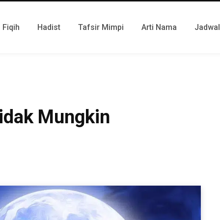
Fiqih
Hadist
Tafsir Mimpi
Arti Nama
Jadwal
idak Mungkin